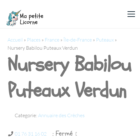
Accueil
»
Places
»
France
»
Île-de-France
»
Puteaux
»
Nursery Babilou Puteaux Verdun
Nursery Babilou
Puteaux Verdun
Categorie:
Annuaire des Crèches
:
Fermé
01 76 31 16 02