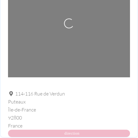
Loading...
114-116 Rue de Verdun
Puteaux
Île-de-France
92800
France
direction