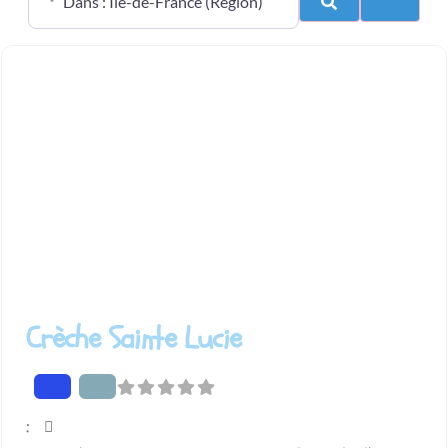
Search
Advanc
Crèche Sainte Lucie
: