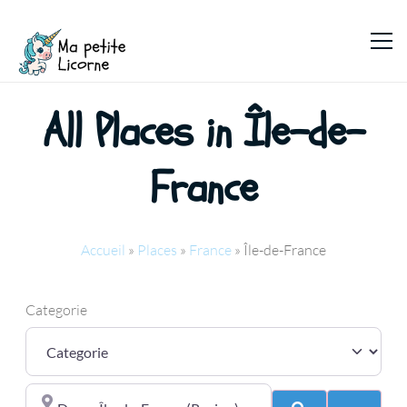
All Places in Île-de-
France
Accueil
»
Places
»
France
»
Île-de-France
Categorie
Proche de