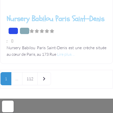
Nursery Babilou Paris Saint-Denis
:
Nursery Babilou Paris Saint-Denis est une crèche située
au cœur de Paris, au 173 Rue
Lire plus ...
Posts
Older posts
1
…
112
navigation