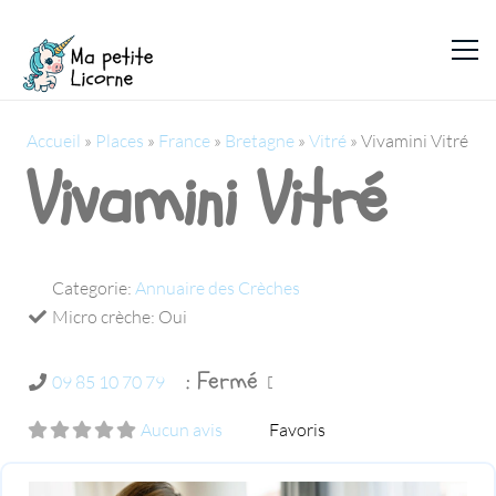
Accueil
»
Places
»
France
»
Bretagne
»
Vitré
»
Vivamini Vitré
Vivamini Vitré
Categorie:
Annuaire des Crèches
Micro crèche:
Oui
:
Fermé
09 85 10 70 79
Aucun avis
Favoris