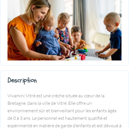
Previous
Next
Description
Vivamini Vitré est une crèche située au cœur de la
Bretagne, dans la ville de Vitré. Elle offre un
environnement sûr et bienveillant pour les enfants âgés
de 0 à 3 ans. Le personnel est hautement qualifié et
expérimenté en matière de garde d’enfants et est dévoué à