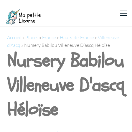
Accueil
»
Places
»
France
»
Hauts-de-France
»
Villeneuve-
d'Ascq
»
Nursery Babilou Villeneuve D’ascq Héloïse
Nursery Babilou
Villeneuve D'ascq
Héloïse