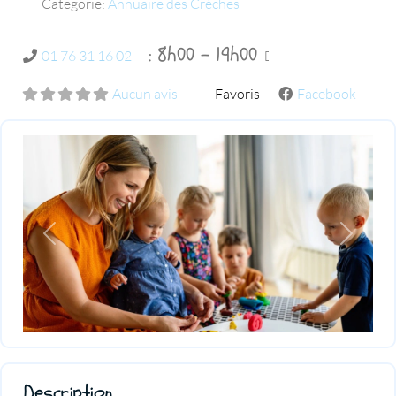
Categorie:
Annuaire des Crèches
:
8h00 - 19h00
01 76 31 16 02
Aucun avis
Favoris
Facebook
Previous
Next
Description