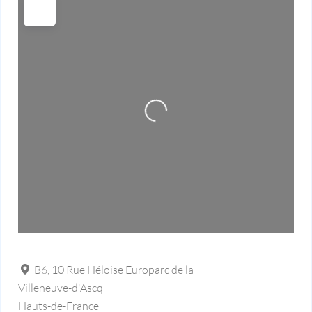
Loading...
B6, 10 Rue Héloise Europarc de la
Villeneuve-d'Ascq
Hauts-de-France