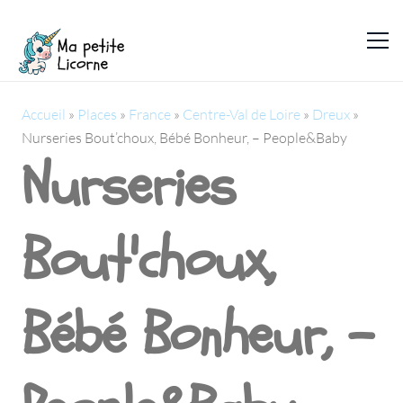
Accueil
»
Places
»
France
»
Centre-Val de Loire
»
Dreux
»
Nurseries Bout’choux, Bébé Bonheur, – People&Baby
Nurseries
Bout'choux,
Bébé Bonheur, -