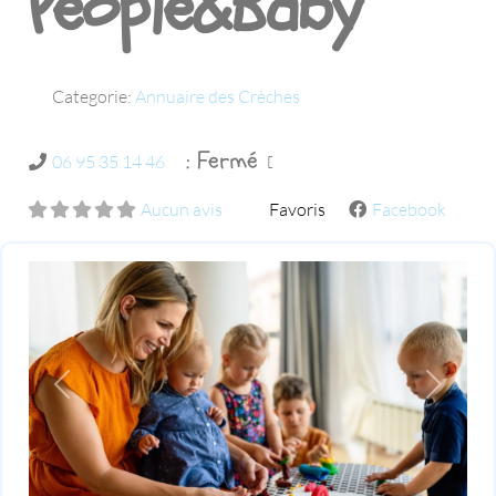
People&Baby
Categorie:
Annuaire des Crèches
:
Fermé
06 95 35 14 46
Aucun avis
Favoris
Facebook
Previous
Next