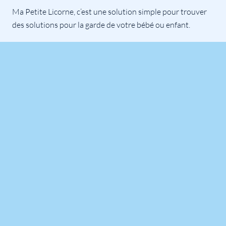
Ma Petite Licorne, c’est une solution simple pour trouver
des solutions pour la garde de votre bébé ou enfant.
Nous référençons tout simplement des solutions pour
vous, à vous de contacter la solution qui vous semble la
plus adaptée à vos besoins.
Notre équipe est là pour répondre à toutes vos questions.
Professionnels
Inscrire son établissement
Se connecter
Mot de passe oublié ?
Liens Utiles