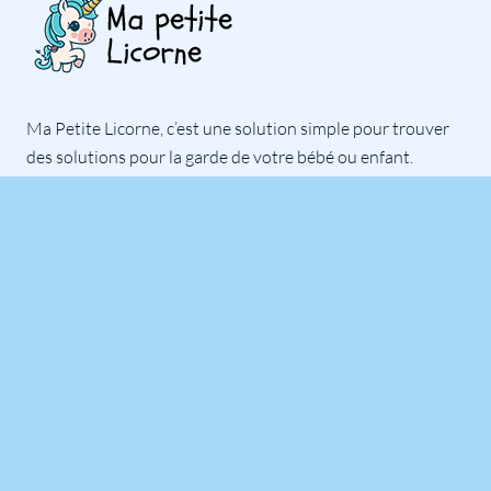
Ma Petite Licorne, c’est une solution simple pour trouver
des solutions pour la garde de votre bébé ou enfant.
Nous référençons tout simplement des solutions pour
vous, à vous de contacter la solution qui vous semble la
plus adaptée à vos besoins.
Notre équipe est là pour répondre à toutes vos questions.
Professionnels
Inscrire son établissement
Se connecter
Mot de passe oublié ?