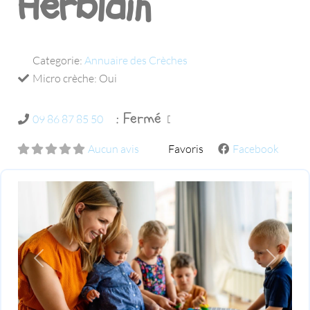
Herblain
Categorie:
Annuaire des Crèches
Micro crèche:
Oui
:
Fermé
09 86 87 85 50
Aucun avis
Favoris
Facebook
Previous
Next