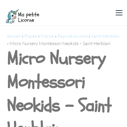
Accueil
»
Places
»
France
»
Pays de la Loire
»
Saint-Herblain
»
Micro Nursery Montessori Neokids – Saint Herblain
Micro Nursery
Montessori
Neokids - Saint